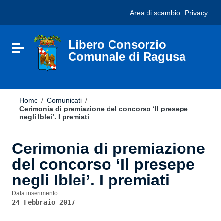
Vai ai contenuti
Nota:
Area di scambio
Privacy
Vai al menu di navigazione
questo
Vai al footer
sito
Web
include
Libero Consorzio
Attiva / disattiva la navigazione
un
Comunale di Ragusa
sistema
di
accessibilità.
Home
/
Comunicati
/
Cerimonia di premiazione del concorso ‘Il presepe
negli Iblei’. I premiati
Cerimonia di premiazione
del concorso ‘Il presepe
negli Iblei’. I premiati
Data inserimento:
24 Febbraio 2017