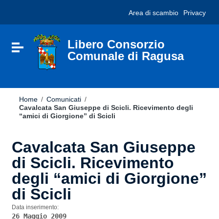
Vai ai contenuti
Nota:
Area di scambio
Privacy
Vai al menu di navigazione
questo
Vai al footer
sito
Web
include
Libero Consorzio
Attiva / disattiva la navigazione
un
Comunale di Ragusa
sistema
di
accessibilità.
Home
/
Comunicati
/
Cavalcata San Giuseppe di Scicli. Ricevimento degli
“amici di Giorgione” di Scicli
Cavalcata San Giuseppe
di Scicli. Ricevimento
degli “amici di Giorgione”
di Scicli
Data inserimento:
26 Maggio 2009