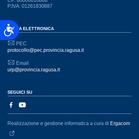
CF: 80000010886
P.IVA: 01261830887
Accessibilità
POSTA ELETTRONICA
PEC
protocollo@pec.provincia.ragusa.it
Email
urp@provincia.ragusa.it
SEGUICI SU
Sezione Link Utili
Realizzazione e gestione informatica a cura di
Ergacom