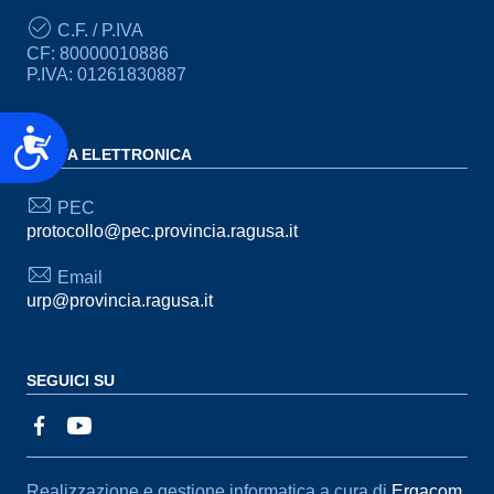
C.F. / P.IVA
CF: 80000010886
P.IVA: 01261830887
Accessibilità
POSTA ELETTRONICA
PEC
protocollo@pec.provincia.ragusa.it
Email
urp@provincia.ragusa.it
SEGUICI SU
Sezione Link Utili
Realizzazione e gestione informatica a cura di
Ergacom