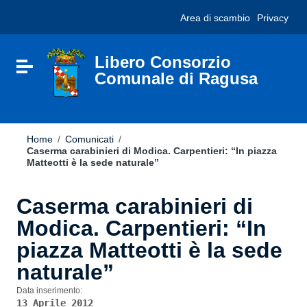
Vai ai contenuti
Nota:
Area di scambio
Privacy
Vai al menu di navigazione
questo
Vai al footer
sito
Web
include
Libero Consorzio
Attiva / disattiva la navigazione
un
Comunale di Ragusa
sistema
di
accessibilità.
Home
/
Comunicati
/
Caserma carabinieri di Modica. Carpentieri: “In piazza
Matteotti è la sede naturale”
Caserma carabinieri di
Modica. Carpentieri: “In
piazza Matteotti è la sede
naturale”
Data inserimento:
13 Aprile 2012