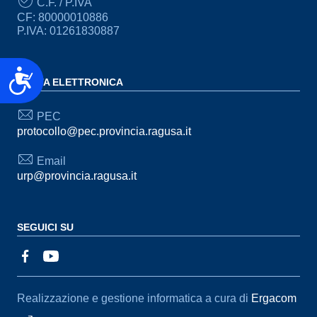
C.F. / P.IVA
CF: 80000010886
P.IVA: 01261830887
Accessibilità
POSTA ELETTRONICA
PEC
protocollo@pec.provincia.ragusa.it
Email
urp@provincia.ragusa.it
SEGUICI SU
Sezione Link Utili
Realizzazione e gestione informatica a cura di
Ergacom