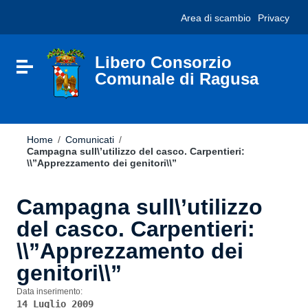
Vai ai contenuti
Nota:
Area di scambio
Privacy
Vai al menu di navigazione
questo
Vai al footer
sito
Web
include
Libero Consorzio
Attiva / disattiva la navigazione
un
Comunale di Ragusa
sistema
di
accessibilità.
Home
/
Comunicati
/
Campagna sull\’utilizzo del casco. Carpentieri:
\\”Apprezzamento dei genitori\\”
Campagna sull\’utilizzo
del casco. Carpentieri:
\\”Apprezzamento dei
genitori\\”
Data inserimento:
14 Luglio 2009