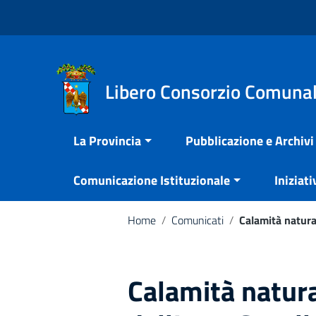
Vai ai contenuti
Nota:
Vai al menu di navigazione
questo
Vai al footer
sito
Web
include
Libero Consorzio Comunal
un
sistema
La Provincia
Pubblicazione e Archivi
di
accessibilità.
Comunicazione Istituzionale
Iniziati
Premi
Control-
F11
Home
/
Comunicati
/
Calamità natural
per
adattare
il
Calamità natura
sito
web