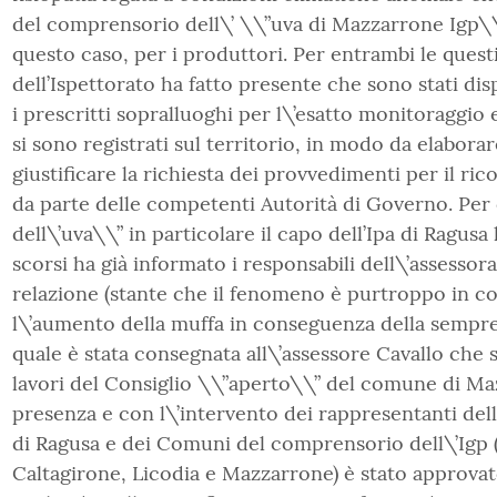
del comprensorio dell\’ \\”uva di Mazzarrone Igp\\
questo caso, per i produttori. Per entrambi le questi
dell’Ispettorato ha fatto presente che sono stati dis
i prescritti sopralluoghi per l\’esatto monitoraggio 
si sono registrati sul territorio, in modo da elabora
giustificare la richiesta dei provvedimenti per il ri
da parte delle competenti Autorità di Governo. Per 
dell\’uva\\” in particolare il capo dell’Ipa di Ragusa
scorsi ha già informato i responsabili dell\’assesso
relazione (stante che il fenomeno è purtroppo in c
l\’aumento della muffa in conseguenza della sempre
quale è stata consegnata all\’assessore Cavallo che 
lavori del Consiglio \\”aperto\\” del comune di Maz
presenza e con l\’intervento dei rappresentanti dell
di Ragusa e dei Comuni del comprensorio dell\’Igp
Caltagirone, Licodia e Mazzarrone) è stato approva