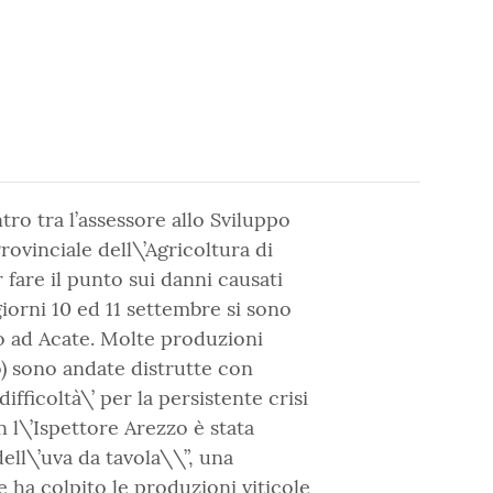
ro tra l’assessore allo Sviluppo
ovinciale dell\’Agricoltura di
 fare il punto sui danni causati
iorni 10 ed 11 settembre si sono
no ad Acate. Molte produzioni
po) sono andate distrutte con
ifficoltà\’ per la persistente crisi
 l\’Ispettore Arezzo è stata
ell\’uva da tavola\\”, una
e ha colpito le produzioni viticole