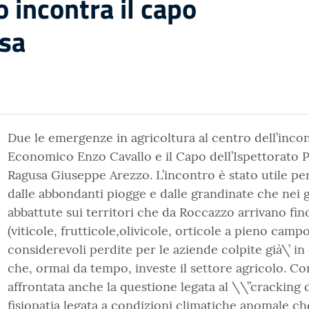
o incontra il capo
usa
Due le emergenze in agricoltura al centro dell’incont
Economico Enzo Cavallo e il Capo dell’Ispettorato Pr
Ragusa Giuseppe Arezzo. L’incontro è stato utile per
dalle abbondanti piogge e dalle grandinate che nei g
abbattute sui territori che da Roccazzo arrivano fi
(viticole, frutticole,olivicole, orticole a pieno cam
considerevoli perdite per le aziende colpite già\’ in d
che, ormai da tempo, investe il settore agricolo. Con
affrontata anche la questione legata al \\”cracking d
fisiopatia legata a condizioni climatiche anomale ch