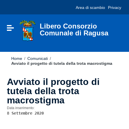
Vai ai contenuti
Nota:
Area di scambio
Privacy
Vai al menu di navigazione
questo
Vai al footer
sito
Web
include
Libero Consorzio
Attiva / disattiva la navigazione
un
Comunale di Ragusa
sistema
di
accessibilità.
Home
/
Comunicati
/
Avviato il progetto di tutela della trota macrostigma
Avviato il progetto di
tutela della trota
macrostigma
Data inserimento:
8 Settembre 2020