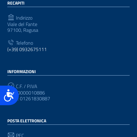
RECAPITI
Indirizzo
Viale del Fante
97100, Ragusa
Telefono
(+39) 0932675111
INFORMAZIONI
C.F. / P.IVA
Accessibilità
CF: 80000010886
P.IVA: 01261830887
POSTA ELETTRONICA
PEC