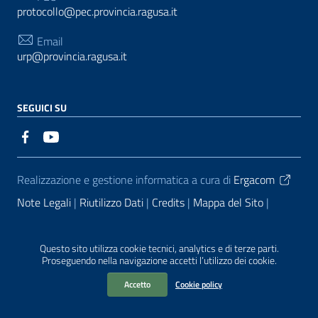
protocollo@pec.provincia.ragusa.it
Email
urp@provincia.ragusa.it
SEGUICI SU
Sezione Link Utili
Realizzazione e gestione informatica a cura di
Ergacom
Note Legali
Riutilizzo Dati
Credits
Mappa del Sito
Informativa sul trattamento dei dati personali
Reclami e
Segnalazioni
Statistiche accessi
Dichiarazione di
Questo sito utilizza cookie tecnici, analytics e di terze parti.
Proseguendo nella navigazione accetti l’utilizzo dei cookie.
Accessibilità
Accetto
Cookie policy