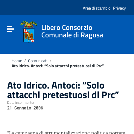
Vai ai contenuti
Nota:
Vai al menu di navigazione
Area di scambio
Privacy
questo
Vai al footer
sito
Web
include
Libero Consorzio
Attiva / disattiva la navigazione
un
Comunale di Ragusa
sistema
di
accessibilità.
Home
/
Comunicati
/
Ato Idrico. Antoci: “Solo attacchi pretestuosi di Prc”
Ato Idrico. Antoci: “Solo
attacchi pretestuosi di Prc”
Data inserimento:
21 Gennaio 2006
“La campagna di strumentalizzazione politica portata