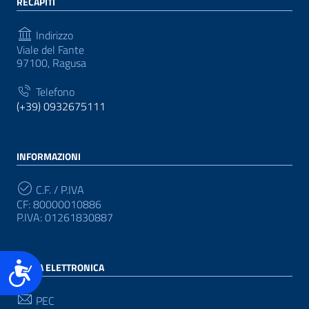
RECAPITI
Indirizzo
Viale del Fante
97100, Ragusa
Telefono
(+39) 0932675111
INFORMAZIONI
C.F. / P.IVA
CF: 80000010886
P.IVA: 01261830887
Accessibilità
POSTA ELETTRONICA
PEC