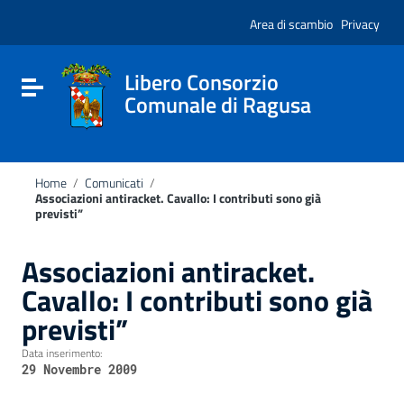
Vai ai contenuti
Nota:
Vai al menu di navigazione
Area di scambio
Privacy
questo
Vai al footer
sito
Web
include
Libero Consorzio
Attiva / disattiva la navigazione
un
Comunale di Ragusa
sistema
di
accessibilità.
Home
/
Comunicati
/
Associazioni antiracket. Cavallo: I contributi sono già
previsti”
Associazioni antiracket.
Cavallo: I contributi sono già
previsti”
Data inserimento:
29 Novembre 2009