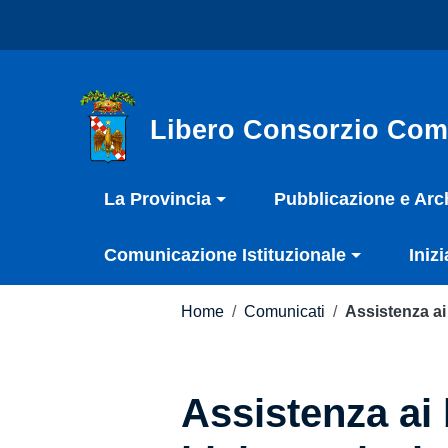
Vai ai contenuti
Nota:
Vai al menu di navigazione
questo
Vai al footer
sito
Web
include
Libero Consorzio Com
un
sistema
La Provincia
Pubblicazione e Arc
di
accessibilità.
Comunicazione Istituzionale
Inizi
Premi
Control-
F11
Home
/
Comunicati
/
Assistenza ai
per
adattare
il
Assistenza ai
sito
web