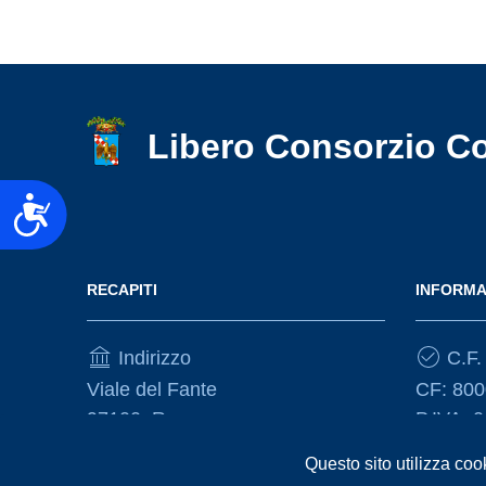
Libero Consorzio C
Accessibilità
RECAPITI
INFORMA
Indirizzo
C.F. 
Viale del Fante
CF: 80
97100, Ragusa
P.IVA: 
Questo sito utilizza coo
Telefono