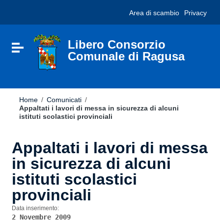
Vai ai contenuti
Nota:
Area di scambio
Privacy
Vai al menu di navigazione
questo
Vai al footer
sito
Web
include
Libero Consorzio
Attiva / disattiva la navigazione
un
Comunale di Ragusa
sistema
di
accessibilità.
Home
/
Comunicati
/
Appaltati i lavori di messa in sicurezza di alcuni
istituti scolastici provinciali
Appaltati i lavori di messa
in sicurezza di alcuni
istituti scolastici
provinciali
Data inserimento:
2 Novembre 2009