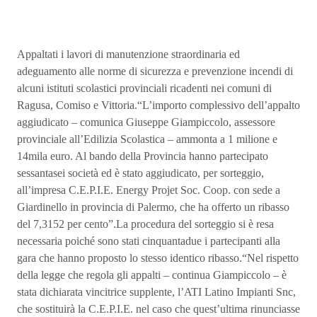
Appaltati i lavori di manutenzione straordinaria ed
adeguamento alle norme di sicurezza e prevenzione incendi di
alcuni istituti scolastici provinciali ricadenti nei comuni di
Ragusa, Comiso e Vittoria.“L’importo complessivo dell’appalto
aggiudicato – comunica Giuseppe Giampiccolo, assessore
provinciale all’Edilizia Scolastica – ammonta a 1 milione e
14mila euro. Al bando della Provincia hanno partecipato
sessantasei società ed è stato aggiudicato, per sorteggio,
all’impresa C.E.P.I.E. Energy Projet Soc. Coop. con sede a
Giardinello in provincia di Palermo, che ha offerto un ribasso
del 7,3152 per cento”.La procedura del sorteggio si è resa
necessaria poiché sono stati cinquantadue i partecipanti alla
gara che hanno proposto lo stesso identico ribasso.“Nel rispetto
della legge che regola gli appalti – continua Giampiccolo – è
stata dichiarata vincitrice supplente, l’ATI Latino Impianti Snc,
che sostituirà la C.E.P.I.E. nel caso che quest’ultima rinunciasse