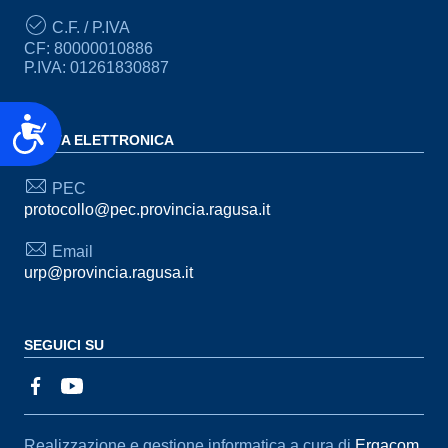
C.F. / P.IVA
CF: 80000010886
P.IVA: 01261830887
Accessibilità
POSTA ELETTRONICA
PEC
protocollo@pec.provincia.ragusa.it
Email
urp@provincia.ragusa.it
SEGUICI SU
Sezione Link Utili
Realizzazione e gestione informatica a cura di
Ergacom