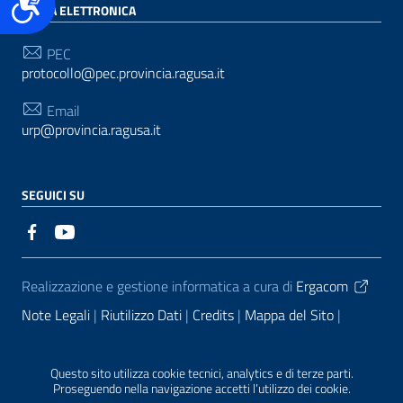
POSTA ELETTRONICA
PEC
protocollo@pec.provincia.ragusa.it
Email
urp@provincia.ragusa.it
SEGUICI SU
Sezione Link Utili
Realizzazione e gestione informatica a cura di
Ergacom
Note Legali
Riutilizzo Dati
Credits
Mappa del Sito
Informativa sul trattamento dei dati personali
Reclami e
Segnalazioni
Statistiche accessi
Dichiarazione di
Questo sito utilizza cookie tecnici, analytics e di terze parti.
Proseguendo nella navigazione accetti l’utilizzo dei cookie.
Accessibilità