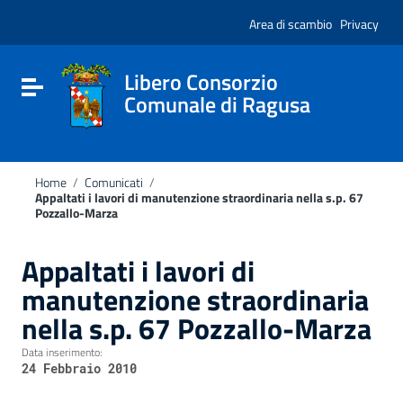
Vai ai contenuti
Nota:
Vai al menu di navigazione
Area di scambio
Privacy
questo
Vai al footer
sito
Web
include
Libero Consorzio
Attiva / disattiva la navigazione
un
Comunale di Ragusa
sistema
di
accessibilità.
Home
/
Comunicati
/
Appaltati i lavori di manutenzione straordinaria nella s.p. 67
Pozzallo-Marza
Appaltati i lavori di
manutenzione straordinaria
nella s.p. 67 Pozzallo-Marza
Data inserimento:
24 Febbraio 2010