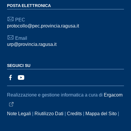
POSTA ELETTRONICA
PEC
protocollo@pec.provincia.ragusa.it
Email
urp@provincia.ragusa.it
SEGUICI SU
Sezione Link Utili
Realizzazione e gestione informatica a cura di
Ergacom
Note Legali
Riutilizzo Dati
Credits
Mappa del Sito
Informativa sul trattamento dei dati personali
Reclami e