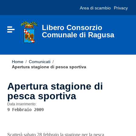
Vai ai contenuti
Nota:
Area di scambio
Privacy
Vai al menu di navigazione
questo
Vai al footer
sito
Web
include
Libero Consorzio
Attiva / disattiva la navigazione
un
Comunale di Ragusa
sistema
di
accessibilità.
Home
/
Comunicati
/
Apertura stagione di pesca sportiva
Apertura stagione di
pesca sportiva
Data inserimento:
9 Febbraio 2009
Scatterà sabato 28 febbraio la stagione per la pesca