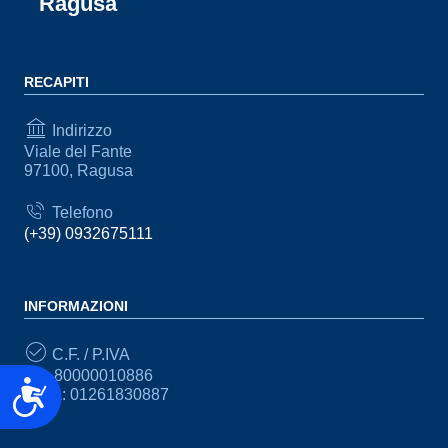
Ragusa
RECAPITI
Indirizzo
Viale del Fante
97100, Ragusa
Telefono
(+39) 0932675111
INFORMAZIONI
C.F. / P.IVA
CF: 80000010886
Accessibilità
P.IVA: 01261830887