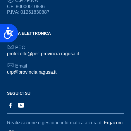
C.F. / P.IVA
CF: 80000010886
P.IVA: 01261830887
Accessibilità
POSTA ELETTRONICA
PEC
protocollo@pec.provincia.ragusa.it
Email
urp@provincia.ragusa.it
SEGUICI SU
Sezione Link Utili
Realizzazione e gestione informatica a cura di
Ergacom