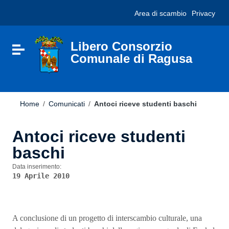
Vai ai contenuti
Nota:
Area di scambio
Privacy
Vai al menu di navigazione
questo
Vai al footer
sito
Web
include
Libero Consorzio
Attiva / disattiva la navigazione
un
Comunale di Ragusa
sistema
di
accessibilità.
Home
/
Comunicati
/
Antoci riceve studenti baschi
Antoci riceve studenti
baschi
Data inserimento:
19 Aprile 2010
A conclusione di un progetto di interscambio culturale, una