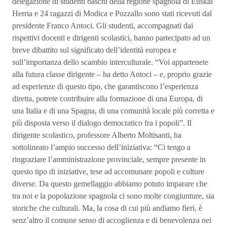
delegazione di studenti baschi della regione spagnola di Euskal
Herria e 24 ragazzi di Modica e Pozzallo sono stati ricevuti dal
presidente Franco Antoci. Gli studenti, accompagnati dai
rispettivi docenti e dirigenti scolastici, hanno partecipato ad un
breve dibattito sul significato dell’identità europea e
sull’importanza dello scambio interculturale. “Voi appartenete
alla futura classe dirigente – ha detto Antoci – e, proprio grazie
ad esperienze di questo tipo, che garantiscono l’esperienza
diretta, potrete contribuire alla formazione di una Europa, di
una Italia e di una Spagna, di una comunità locale più corretta e
più disposta verso il dialogo democratico fra i popoli”. Il
dirigente scolastico, professore Alberto Moltisanti, ha
sottolineato l’ampio successo dell’iniziativa: “Ci tengo a
ringraziare l’amministrazione provinciale, sempre presente in
questo tipo di iniziative, tese ad accomunare popoli e culture
diverse. Da questo gemellaggio abbiamo potuto imparare che
tra noi e la popolazione spagnola ci sono molte congiunture, sia
storiche che culturali. Ma, la cosa di cui più andiamo fieri, è
senz’altro il comune senso di accoglienza e di benevolenza nei