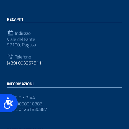
RECAPITI
Indirizzo
Viale del Fante
97100, Ragusa
Telefono
(+39) 0932675111
INFORMAZIONI
C.F. / P.IVA
Accessibilità
CF: 80000010886
P.IVA: 01261830887