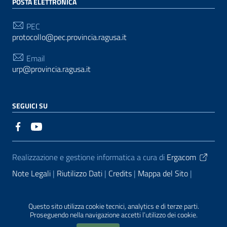
POSTA ELETTRONICA
PEC
protocollo@pec.provincia.ragusa.it
Email
urp@provincia.ragusa.it
SEGUICI SU
Sezione Link Utili
Realizzazione e gestione informatica a cura di
Ergacom
Note Legali
Riutilizzo Dati
Credits
Mappa del Sito
Informativa sul trattamento dei dati personali
Reclami e
Segnalazioni
Statistiche accessi
Dichiarazione di
Questo sito utilizza cookie tecnici, analytics e di terze parti.
Proseguendo nella navigazione accetti l’utilizzo dei cookie.
Accessibilità