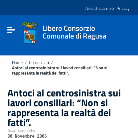
Vai ai contenuti
Nota:
Vai al menu di navigazione
Area di scambio
Privacy
questo
Vai al footer
sito
Web
include
Libero Consorzio
Attiva / disattiva la navigazione
un
Comunale di Ragusa
sistema
di
accessibilità.
Home
/
Comunicati
/
Antoci al centrosinistra sui lavori consiliari: “Non si
rappresenta la realtà dei fatti”.
Antoci al centrosinistra sui
lavori consiliari: “Non si
rappresenta la realtà dei
fatti”.
Data inserimento:
30 Novembre 2006