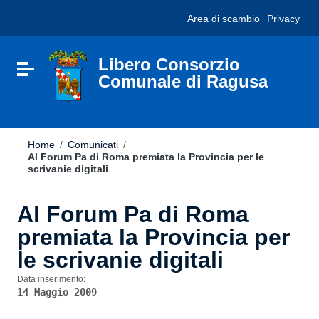
Vai ai contenuti
Nota:
Area di scambio
Privacy
Vai al menu di navigazione
questo
Vai al footer
sito
Web
include
Libero Consorzio
Attiva / disattiva la navigazione
un
Comunale di Ragusa
sistema
di
accessibilità.
Home
/
Comunicati
/
Al Forum Pa di Roma premiata la Provincia per le
scrivanie digitali
Al Forum Pa di Roma
premiata la Provincia per
le scrivanie digitali
Data inserimento:
14 Maggio 2009