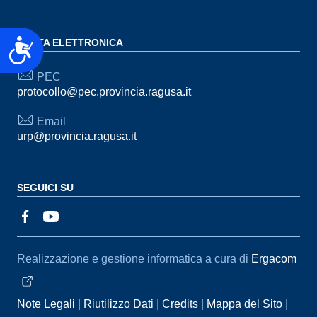
Accessibilità
POSTA ELETTRONICA
PEC
protocollo@pec.provincia.ragusa.it
Email
urp@provincia.ragusa.it
SEGUICI SU
Sezione Link Utili
Realizzazione e gestione informatica a cura di
Ergacom
Note Legali
Riutilizzo Dati
Credits
Mappa del Sito