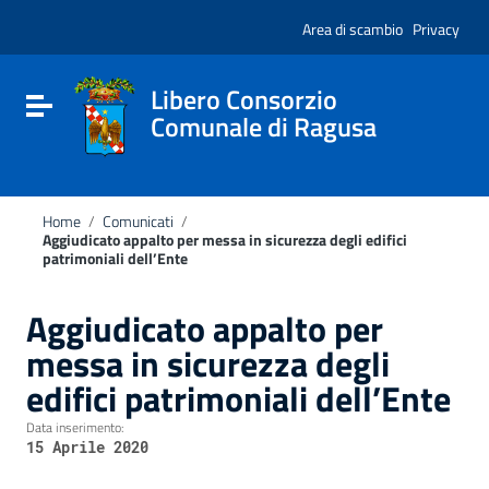
Vai ai contenuti
Nota:
Vai al menu di navigazione
Area di scambio
Privacy
questo
Vai al footer
sito
Web
include
Libero Consorzio
Attiva / disattiva la navigazione
un
Comunale di Ragusa
sistema
di
accessibilità.
Home
/
Comunicati
/
Aggiudicato appalto per messa in sicurezza degli edifici
patrimoniali dell’Ente
Aggiudicato appalto per
messa in sicurezza degli
edifici patrimoniali dell’Ente
Data inserimento:
15 Aprile 2020