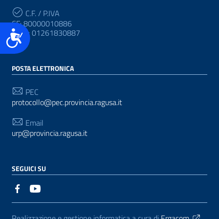
C.F. / P.IVA
CF: 80000010886
Accessibilità
P.IVA: 01261830887
POSTA ELETTRONICA
PEC
protocollo@pec.provincia.ragusa.it
Email
urp@provincia.ragusa.it
SEGUICI SU
Sezione Link Utili
Realizzazione e gestione informatica a cura di
Ergacom