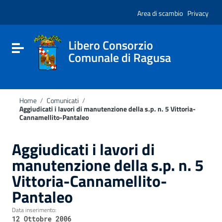
Vai ai contenuti
Nota:
Vai al menu di navigazione
Area di scambio
Privacy
questo
Vai al footer
sito
Web
include
Libero Consorzio
Attiva / disattiva la navigazione
un
Comunale di Ragusa
sistema
di
accessibilità.
Home
/
Comunicati
/
Aggiudicati i lavori di manutenzione della s.p. n. 5 Vittoria-
Cannamellito-Pantaleo
Aggiudicati i lavori di
manutenzione della s.p. n. 5
Vittoria-Cannamellito-
Pantaleo
Data inserimento:
12 Ottobre 2006