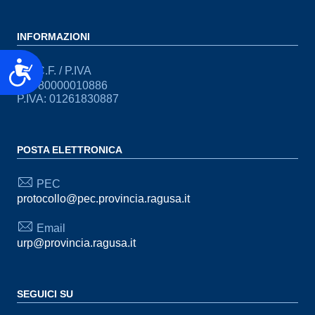
INFORMAZIONI
Accessibilità
C.F. / P.IVA
CF: 80000010886
P.IVA: 01261830887
POSTA ELETTRONICA
PEC
protocollo@pec.provincia.ragusa.it
Email
urp@provincia.ragusa.it
SEGUICI SU