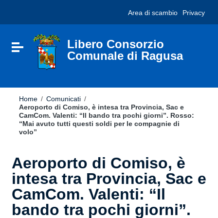
Vai ai contenuti
Nota:
Area di scambio
Privacy
Vai al menu di navigazione
questo
Vai al footer
sito
Web
include
Libero Consorzio
Attiva / disattiva la navigazione
un
Comunale di Ragusa
sistema
di
accessibilità.
Home
/
Comunicati
/
Aeroporto di Comiso, è intesa tra Provincia, Sac e
CamCom. Valenti: “Il bando tra pochi giorni”. Rosso:
“Mai avuto tutti questi soldi per le compagnie di
volo”
Aeroporto di Comiso, è
intesa tra Provincia, Sac e
CamCom. Valenti: “Il
bando tra pochi giorni”.