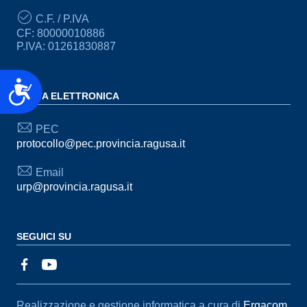
C.F. / P.IVA
CF: 80000010886
P.IVA: 01261830887
Accessibilità
POSTA ELETTRONICA
PEC
protocollo@pec.provincia.ragusa.it
Email
urp@provincia.ragusa.it
SEGUICI SU
Sezione Link Utili
Realizzazione e gestione informatica a cura di
Ergacom