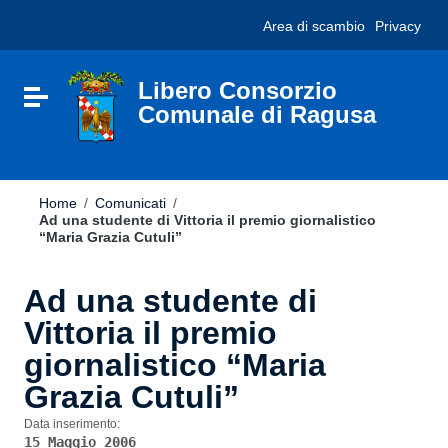
Vai ai contenuti
Nota:
Area di scambio
Privacy
Vai al menu di navigazione
questo
Vai al footer
sito
Web
include
Libero Consorzio
Attiva / disattiva la navigazione
un
Comunale di Ragusa
sistema
di
accessibilità.
Home
/
Comunicati
/
Ad una studente di Vittoria il premio giornalistico
“Maria Grazia Cutuli”
Ad una studente di
Vittoria il premio
giornalistico “Maria
Grazia Cutuli”
Data inserimento:
15 Maggio 2006