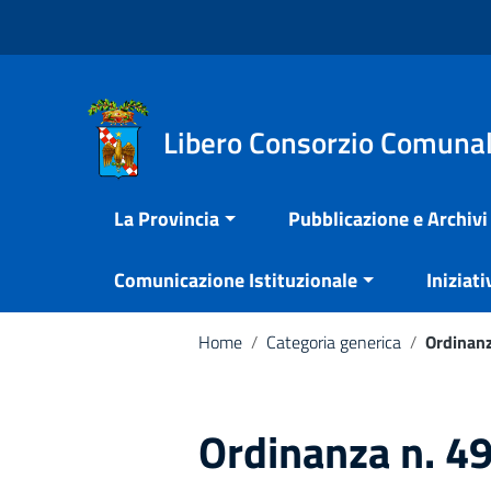
Vai ai contenuti
Nota:
Vai al menu di navigazione
questo
Vai al footer
sito
Web
include
Libero Consorzio Comunal
un
sistema
La Provincia
Pubblicazione e Archivi
di
accessibilità.
Comunicazione Istituzionale
Iniziati
Premi
Control-
F11
Home
/
Categoria generica
/
Ordinan
per
adattare
il
Ordinanza n. 4
sito
web