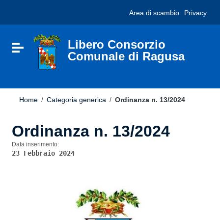
Vai ai contenuti
Nota:
Area di scambio
Privacy
Vai al menu di navigazione
questo
Vai al footer
sito
Web
include
Libero Consorzio
Attiva / disattiva la navigazione
un
Comunale di Ragusa
sistema
di
accessibilità.
Home
/
Categoria generica
/
Ordinanza n. 13/2024
Ordinanza n. 13/2024
Data inserimento:
23 Febbraio 2024