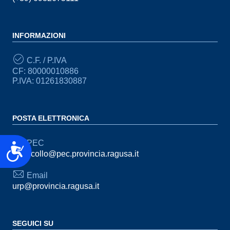
INFORMAZIONI
C.F. / P.IVA
CF: 80000010886
P.IVA: 01261830887
POSTA ELETTRONICA
PEC
Accessibilità
protocollo@pec.provincia.ragusa.it
Email
urp@provincia.ragusa.it
SEGUICI SU