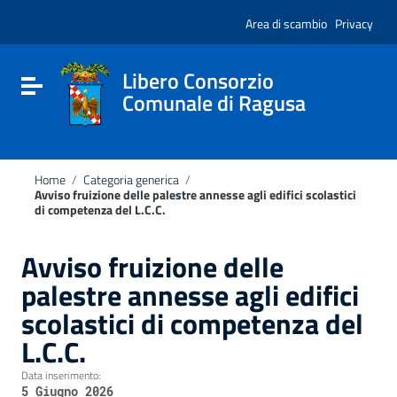
Vai ai contenuti
Nota:
Vai al menu di navigazione
Area di scambio
Privacy
questo
Vai al footer
sito
Web
include
Libero Consorzio
Attiva / disattiva la navigazione
un
Comunale di Ragusa
sistema
di
accessibilità.
Home
/
Categoria generica
/
Avviso fruizione delle palestre annesse agli edifici scolastici
di competenza del L.C.C.
Avviso fruizione delle
palestre annesse agli edifici
scolastici di competenza del
L.C.C.
Data inserimento:
5 Giugno 2026