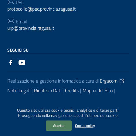
PEC
protocollo@pec.provincia.ragusa.it
Email
urp@provincia.ragusa.it
SEGUICI SU
Sezione Link Utili
Realizzazione e gestione informatica a cura di
Ergacom
Note Legali
Riutilizzo Dati
Credits
Mappa del Sito
Informativa sul trattamento dei dati personali
Reclami e
Segnalazioni
Statistiche accessi
Dichiarazione di
Questo sito utilizza cookie tecnici, analytics e di terze parti.
Proseguendo nella navigazione accetti l’utilizzo dei cookie.
Accessibilità
Accetto
Cookie policy