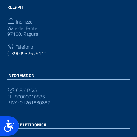
RECAPITI
Indirizzo
Viale del Fante
97100, Ragusa
Telefono
(+39) 0932675111
INFORMAZIONI
C.F. / P.IVA
CF: 80000010886
P.IVA: 01261830887
Accessibilità
POSTA ELETTRONICA