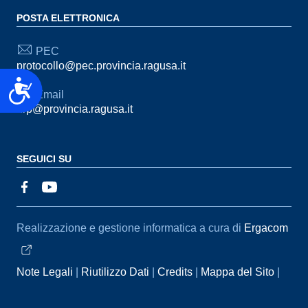
POSTA ELETTRONICA
PEC
protocollo@pec.provincia.ragusa.it
Accessibilità
Email
urp@provincia.ragusa.it
SEGUICI SU
Sezione Link Utili
Realizzazione e gestione informatica a cura di
Ergacom
Note Legali
Riutilizzo Dati
Credits
Mappa del Sito
Informativa sul trattamento dei dati personali
Reclami e