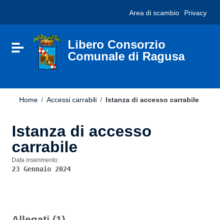
Vai ai contenuti
Nota:
Area di scambio
Privacy
Vai al menu di navigazione
questo
Vai al footer
sito
Web
include
Libero Consorzio
Attiva / disattiva la navigazione
un
Comunale di Ragusa
sistema
di
accessibilità.
Home
/
Accessi carrabili
/
Istanza di accesso carrabile
Istanza di accesso
carrabile
Data inserimento:
23 Gennaio 2024
Allegati (1)