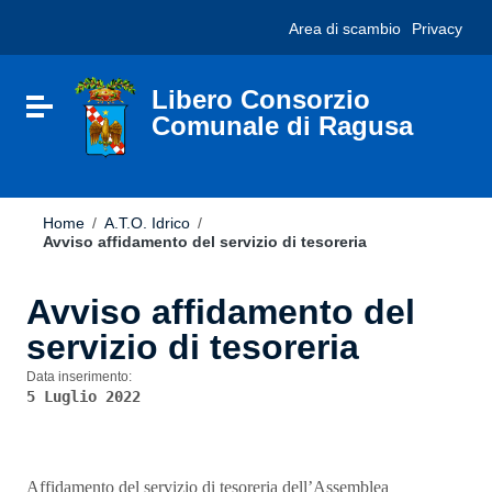
Vai ai contenuti
Nota:
Area di scambio
Privacy
Vai al menu di navigazione
questo
Vai al footer
sito
Web
include
Libero Consorzio
Attiva / disattiva la navigazione
un
Comunale di Ragusa
sistema
di
accessibilità.
Home
/
A.T.O. Idrico
/
Avviso affidamento del servizio di tesoreria
Avviso affidamento del
servizio di tesoreria
Data inserimento:
5 Luglio 2022
Affidamento del servizio di tesoreria dell’Assemblea