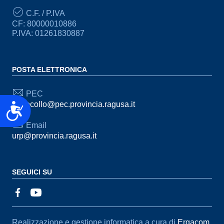
C.F. / P.IVA
CF: 80000010886
P.IVA: 01261830887
POSTA ELETTRONICA
PEC
protocollo@pec.provincia.ragusa.it
Accessibilità
Email
urp@provincia.ragusa.it
SEGUICI SU
Sezione Link Utili
Realizzazione e gestione informatica a cura di
Ergacom