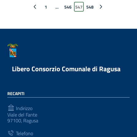
Pagina precedente
1
…
546
547
548
Pagina successiva
Libero Consorzio Comunale di Ragusa
RECAPITI
Indirizzo
Viale del Fante
97100, Ragusa
Telefono