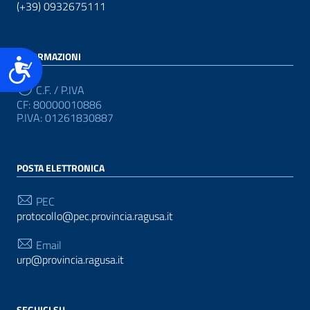
(+39) 0932675111
INFORMAZIONI
Accessibilità
C.F. / P.IVA
CF: 80000010886
P.IVA: 01261830887
POSTA ELETTRONICA
PEC
protocollo@pec.provincia.ragusa.it
Email
urp@provincia.ragusa.it
SEGUICI SU