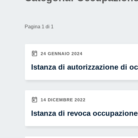
ai
non
vedenti
Pagina 1 di 1
che
utilizzano
uno
24 GENNAIO 2024
screen
reader;
Istanza di autorizzazione di
Premi
Control-
F10
per
14 DICEMBRE 2022
aprire
Istanza di revoca occupazion
un
menu
di