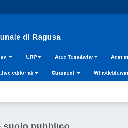
unale di Ragusa
hivi
URP
Aree Tematiche
Ammini
ative editoriali
Strumenti
Whistleblowin
 suolo pubblico