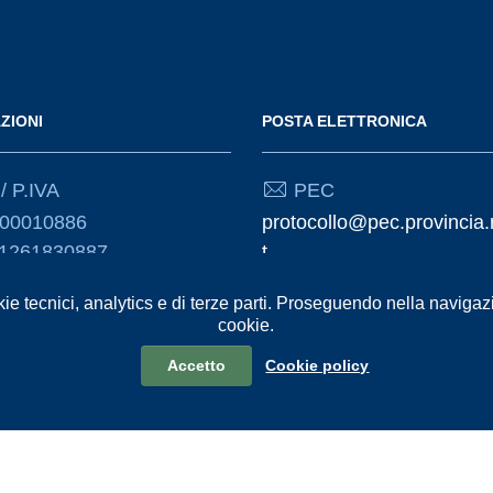
ZIONI
POSTA ELETTRONICA
/ P.IVA
PEC
000010886
protocollo@pec.provincia.
01261830887
t
Email
kie tecnici, analytics e di terze parti. Proseguendo nella navigazio
cookie.
urp@provincia.ragusa.it
Accetto
Cookie policy
formativa sul trattamento dei dati personali
Reclami e Segnalazioni